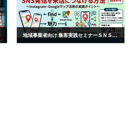
地域事業者向け 集客実践セミナーＳＮＳ発信を来店につなげる方法～Instagram・Googleマップ活用の実践ポイント～
2026年6月8日