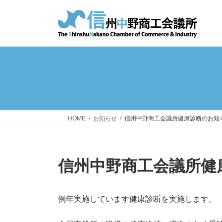
コ
ナ
ン
ビ
テ
ゲ
ン
ー
ツ
シ
へ
ョ
ス
ン
キ
に
ッ
移
プ
動
HOME
お知らせ
信州中野商工会議所健康診断のお知
信州中野商工会議所健
例年実施しています健康診断を実施します。