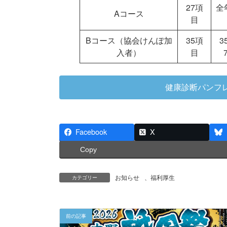
27項
全
Aコース
目
Bコース（協会けんぽ加
35項
3
入者）
目
健康診断パンフ
Facebook
X
Copy
お知らせ
、
福利厚生
カテゴリー
前の記事