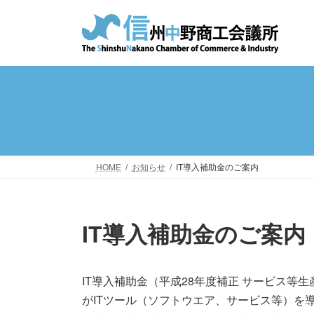
コ
ナ
ン
ビ
テ
ゲ
ン
ー
ツ
シ
へ
ョ
ス
ン
キ
に
ッ
移
プ
動
HOME
お知らせ
IT導入補助金のご案内
IT導入補助金のご案内
IT導入補助金（平成28年度補正 サービス等
がITツール（ソフトウエア、サービス等）を