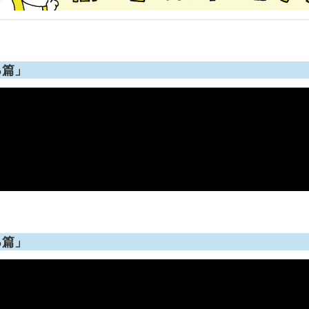
る篇」
る篇」