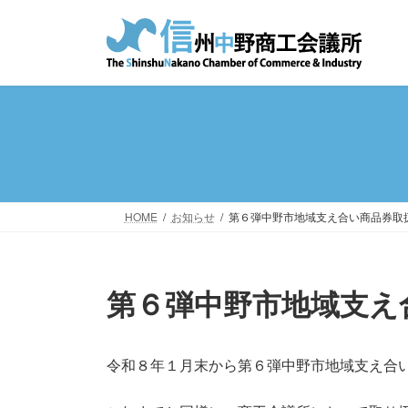
コ
ナ
ン
ビ
テ
ゲ
ン
ー
ツ
シ
へ
ョ
ス
ン
キ
に
ッ
移
プ
動
HOME
お知らせ
第６弾中野市地域支え合い商品券取
第６弾中野市地域支え
令和８年１月末から第６弾中野市地域支え合