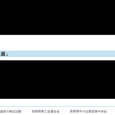
る篇」
議所の検定試験
長野県商工会連合会
長野県中小企業団体中央会