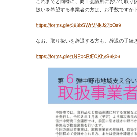
これまでと同様に、商工会議所において取り
扱いを希望する事業者の方は、お手数ですが
https://forms.gle/388bSWrMNkJ27bQs9
なお、取り扱いを辞退する方も、辞退の手続
https://forms.gle/1NPqcRtFCKhvS6kb6