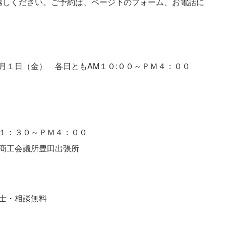
越しください。ご予約は、ページ下のフォーム、お電話に
月１日（金） 各日ともAM１０:００～ＰＭ４：００
１：３０～ＰＭ４：００
商工会議所豊田出張所
士・相談無料