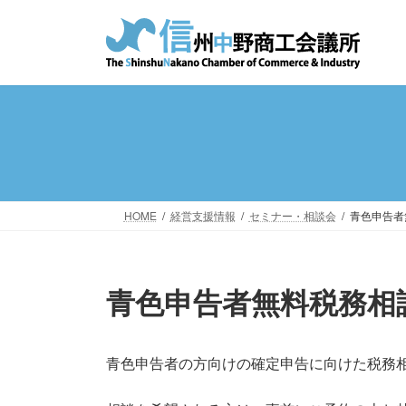
コ
ナ
ン
ビ
テ
ゲ
ン
ー
ツ
シ
へ
ョ
ス
ン
キ
に
ッ
移
プ
動
HOME
経営支援情報
セミナー・相談会
青色申告者
青色申告者無料税務相
青色申告者の方向けの確定申告に向けた税務