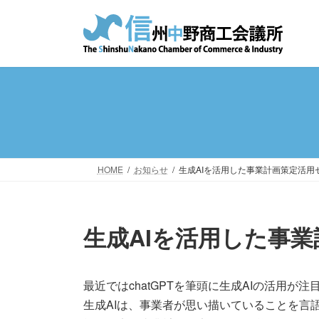
コ
ナ
ン
ビ
テ
ゲ
ン
ー
ツ
シ
へ
ョ
ス
ン
キ
に
ッ
移
プ
動
HOME
お知らせ
生成AIを活用した事業計画策定活用
生成AIを活用した事
最近ではchatGPTを筆頭に生成AIの活用が
生成AIは、事業者が思い描いていることを言