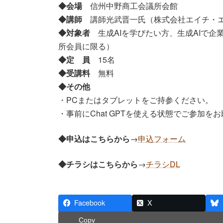
◆会場
信州中野商工会議所会館
◆講師
講師光武晋一氏（株式会社エイチ・
◆対象者
生成AIを学びたい方、生成AIで企
所会員に限る）
◆定 員
15名
◆受講料
無料
◆その他
・PCまたはタブレットをご持参ください。
・事前にChat GPTを使える状態でご参加を
◆申込はこちらから
→
申込フォーム
◆チラシはこちらから
→
チラシDL
Facebook
X
Copy